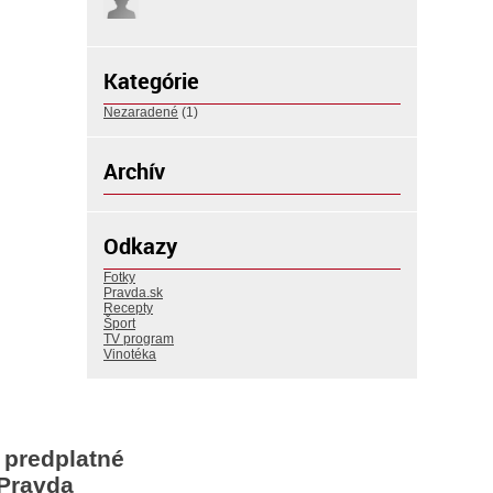
Kategórie
Nezaradené
(1)
Archív
Odkazy
Fotky
Pravda.sk
Recepty
Šport
TV program
Vinotéka
 predplatné
Pravda