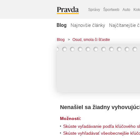
Správy
Športweb
Auto
Kok
Blog
Najnovšie články
Najčítanejšie č
Blog
>
Osud, smola či šťastie
Nenašiel sa žiadny vyhovujúc
Možnosti:
Skúste vyľadávanie podľa kľúčového s
Skúste vyhľadávať všeobecnejšie kľúčo