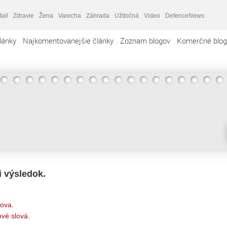
tail
Zdravie
Žena
Varecha
Záhrada
Užitočná
Video
DefenceNews
lánky
Najkomentovanejšie články
Zoznam blogov
Komerčné blog
i výsledok.
lova.
vé slová.